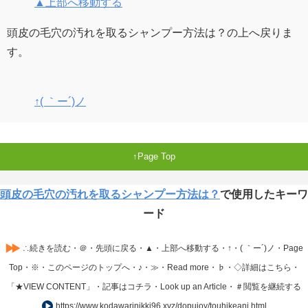
▲上部へ移動する
頭皮の毛穴の汚れを取るシャンプー方法は？の上へ戻りま
す。
↑( ｀ー´)ノ
Page Top
頭皮の毛穴の汚れを取るシャンプー方法は？
で使用したキーワ
ード
∴続きを読む・＠・先頭に戻る・▲・上部へ移動する・↑・( ｀ー´)ノ・Page
Top・※・このページのトップへ・♪・≫・Read more・♭・◇詳細はこちら・
「★VIEW CONTENT」・記事はコチラ・Look up an Article・＃閲覧を継続する
https://www.kodawarinikki96.xyz/dopuioy/touhikeanj.html