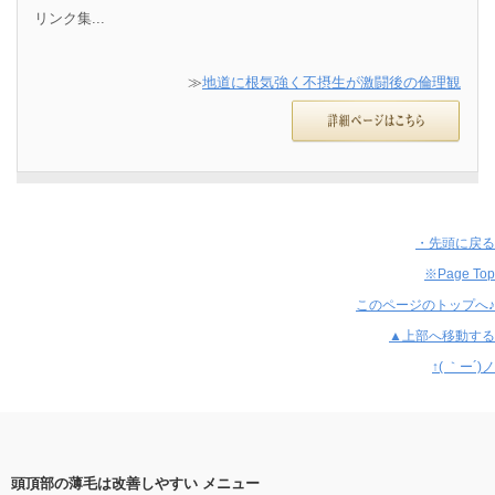
リンク集...
≫
地道に根気強く不摂生が激闘後の倫理観
・先頭に戻る
※Page Top
このページのトップへ♪
▲上部へ移動する
↑( ｀ー´)ノ
頭頂部の薄毛は改善しやすい メニュー